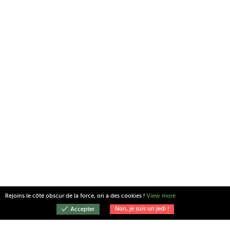
Rejoins le côté obscur de la force, on a des cookies !
View more
Non, je suis un jedi !
Accepter