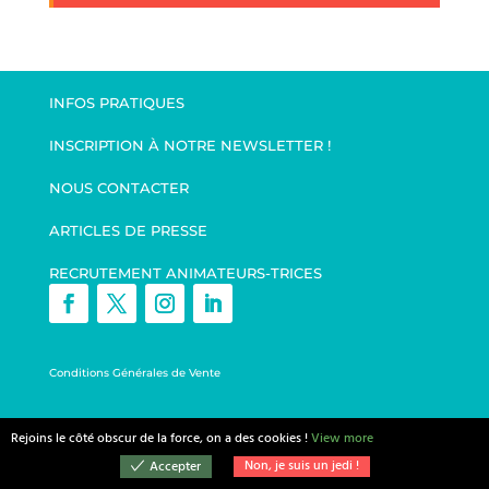
INFOS PRATIQUES
INSCRIPTION À NOTRE NEWSLETTER !
NOUS CONTACTER
ARTICLES DE PRESSE
RECRUTEMENT ANIMATEURS-TRICES
Conditions Générales de Vente
Mentions légales
Rejoins le côté obscur de la force, on a des cookies !
View more
Site réalisé par
l'Agence SAMBA
Non, je suis un jedi !
Accepter