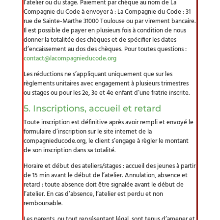
l’atelier ou du stage. Paiement par chèque au nom de La
Compagnie du Code à envoyer à : La Compagnie du Code : 31
rue de Sainte-Marthe 31000 Toulouse ou par virement bancaire.
Il est possible de payer en plusieurs fois à condition de nous
donner la totalitée des chèques et de spécifier les dates
d’encaissement au dos des chèques. Pour toutes questions :
contact@lacompagnieducode.org
Les réductions ne s’appliquant uniquement que sur les
règlements unitaires avec engagement à plusieurs trimestres
ou stages ou pour les 2e, 3e et 4e enfant d’une fratrie inscrite.
5. Inscriptions, accueil et retard
Toute inscription est définitive après avoir rempli et envoyé le
formulaire d’inscription sur le site internet de la
compagnieducode.org, le client s’engage à règler le montant
de son inscription dans sa totalité.
Horaire et début des ateliers/stages : accueil des jeunes à partir
de 15 min avant le début de l’atelier. Annulation, absence et
retard : toute absence doit être signalée avant le début de
l’atelier. En cas d’absence, l’atelier est perdu et non
remboursable.
Les parents, ou tout représentant légal, sont tenus d’amener et